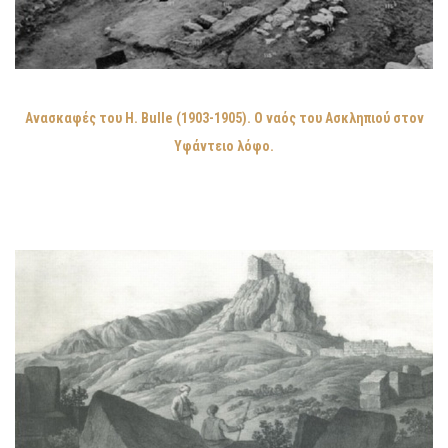
Ανασκαφές του H. Bulle (1903-1905). Ο ναός του Ασκληπιού στον
Υφάντειο λόφο.