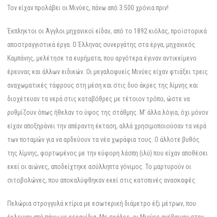
Τον είχαν προλάβει οι Μινύες, πάνω από 3.500 χρόνια πριν!
Έκπληκτοι οι Άγγλοι μηχανικοί είδαν, από το 1892 κιόλας, προϊστορικά
αποστραγγιστικά έργα. Ο Έλληνας συνεργάτης στα έργα, μηχανικός
Καμπάνης, μελέτησε τα ευρήματα, που αργότερα έγιναν αντικείμενο
έρευνας και άλλων ειδικών. Οι μεγαλοφυείς Μινύες είχαν φτιάξει τρεις
αναχωματικές τάφρους στη μέση και στις δυο άκρες της λίμνης και
διοχέτευαν τα νερά στις καταβόθρες με τέτοιον τρόπο, ώστε να
ρυθμίζουν όπως ήθελαν το ύψος της στάθμης. Μ’ άλλα λόγια, όχι μόνον
είχαν αποξηράνει την απέραντη έκταση, αλλά χρησιμοποιούσαν τα νερά
των ποταμών για να αρδεύουν τα νέα χωράφια τους. Ο άλλοτε βυθός
της λίμνης, φορτωμένος με την εύφορη λάσπη (ιλύ) που είχαν αποθέσει
εκεί οι αιώνες, αποδείχτηκε ασύλληπτα γόνιμος. Το μαρτυρούν οι
σιτοβολώνες, που αποκαλύφθηκαν εκεί στις κατοπινές ανασκαφές:
Πελώρια στρογγυλά κτίρια με εσωτερική διάμετρο έξι μέτρων, που
έκλειναν από πάνω με κεραμίδια. Με σκάλες, οι Μινύες ανέβαιναν στην