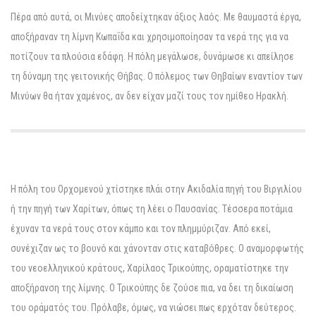
Πέρα από αυτά, οι Μινύες αποδείχτηκαν άξιος λαός. Με θαυμαστά έργα,
αποξήραναν τη λίμνη Κωπαΐδα και χρησιμοποίησαν τα νερά της για να
ποτίζουν τα πλούσια εδάφη. Η πόλη μεγάλωσε, δυνάμωσε κι απείλησε
τη δύναμη της γειτονικής Θήβας. Ο πόλεμος των Θηβαίων εναντίον των
Μινύων θα ήταν χαμένος, αν δεν είχαν μαζί τους τον ημίθεο Ηρακλή.
Η πόλη του Ορχομενού χτίστηκε πλάι στην Ακιδαλία πηγή του Βιργιλίου
ή την πηγή των Χαρίτων, όπως τη λέει ο Παυσανίας. Τέσσερα ποτάμια
έχυναν τα νερά τους στον κάμπο και τον πλημμύριζαν. Από εκεί,
συνέχιζαν ως το βουνό και χάνονταν στις καταβόθρες. Ο αναμορφωτής
του νεοελληνικού κράτους, Χαρίλαος Τρικούπης, οραματίστηκε την
αποξήρανση της λίμνης. Ο Τρικούπης δε ζούσε πια, να δει τη δικαίωση
του οράματός του. Πρόλαβε, όμως, να νιώσει πως ερχόταν δεύτερος.