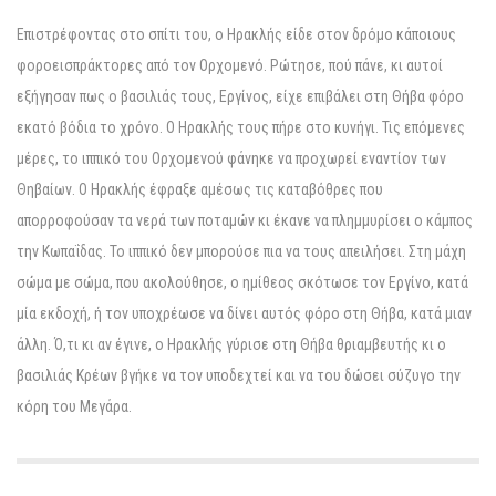
Επιστρέφοντας στο σπίτι του, ο Ηρακλής είδε στον δρόμο κάποιους
φοροεισπράκτορες από τον Ορχομενό. Ρώτησε, πού πάνε, κι αυτοί
εξήγησαν πως ο βασιλιάς τους, Εργίνος, είχε επιβάλει στη Θήβα φόρο
εκατό βόδια το χρόνο. Ο Ηρακλής τους πήρε στο κυνήγι. Τις επόμενες
μέρες, το ιππικό του Ορχομενού φάνηκε να προχωρεί εναντίον των
Θηβαίων. Ο Ηρακλής έφραξε αμέσως τις καταβόθρες που
απορροφούσαν τα νερά των ποταμών κι έκανε να πλημμυρίσει ο κάμπος
την Κωπαΐδας. Το ιππικό δεν μπορούσε πια να τους απειλήσει. Στη μάχη
σώμα με σώμα, που ακολούθησε, ο ημίθεος σκότωσε τον Εργίνο, κατά
μία εκδοχή, ή τον υποχρέωσε να δίνει αυτός φόρο στη Θήβα, κατά μιαν
άλλη. Ό,τι κι αν έγινε, ο Ηρακλής γύρισε στη Θήβα θριαμβευτής κι ο
βασιλιάς Κρέων βγήκε να τον υποδεχτεί και να του δώσει σύζυγο την
κόρη του Μεγάρα.