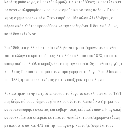
Κατά τη μυθολογία, ο Ηρακλής έφραξε τις καταβόθρες με αποτέλεσμα
τα νερά να πλημμυρίσουν τους οικισμούς και να τους πνίξουν. Έτσι, η
λίμνη σχηματίστηκε πάλι. Στον καιρό του Μεγάλου Αλεξάνδρου, ο
υδραυλικός Κράτης προσπάθησε να την αποξηράνει. Η δουλειά, όμως,
ποτέ δεν τελείωσε.
Στα 1865, μια γαλλική εταιρία ανέλαβε να την αποξηράνει με επαχθείς
για το ελληνικό κράτος όρους. Στις 8 Οκτωβρίου του 1873, το τότε
υπουργικό συμβούλιο κήρυξε έκπτωτη την εταιρία. Ως πρωθυπουργός, ο
Χαρίλαος Τρικούπης αποφάσισε να προχωρήσει το έργο. Στις 3 Ιουλίου
του 1882, ψηφίστηκε ο νόμος για την αποξήρανση της λίμνης.
Χρειάστηκαν πενήντα χρόνια, ώσπου το έργο να ολοκληρωθεί, το 1931.
Στη διάρκειά τους, δημιουργήθηκε το οξύτατο Κωπαϊδικό ζήτημα που
καταταλαιπώρησε αγρότες και κυβερνήσεις επί μισόν αιώνα. Η αγγλική
κατασκευάστρια εταιρεία έφτασε να νοικιάζει τα αποξηραμένα εδάφη
με ποσοστό ως και 47% επί της παραγωγής και να ξεζουμίζει τους