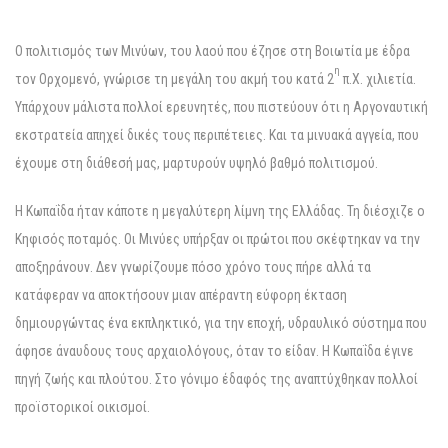
Ο πολιτισμός των Μινύων, του λαού που έζησε στη Βοιωτία με έδρα
η
τον Ορχομενό, γνώρισε τη μεγάλη του ακμή του κατά 2
π.Χ. χιλιετία.
Υπάρχουν μάλιστα πολλοί ερευνητές, που πιστεύουν ότι η Αργοναυτική
εκστρατεία απηχεί δικές τους περιπέτειες. Και τα μινυακά αγγεία, που
έχουμε στη διάθεσή μας, μαρτυρούν υψηλό βαθμό πολιτισμού.
Η Κωπαΐδα ήταν κάποτε η μεγαλύτερη λίμνη της Ελλάδας. Τη διέσχιζε ο
Κηφισός ποταμός. Οι Μινύες υπήρξαν οι πρώτοι που σκέφτηκαν να την
αποξηράνουν. Δεν γνωρίζουμε πόσο χρόνο τους πήρε αλλά τα
κατάφεραν να αποκτήσουν μιαν απέραντη εύφορη έκταση
δημιουργώντας ένα εκπληκτικό, για την εποχή, υδραυλικό σύστημα που
άφησε άναυδους τους αρχαιολόγους, όταν το είδαν. Η Κωπαΐδα έγινε
πηγή ζωής και πλούτου. Στο γόνιμο έδαφός της αναπτύχθηκαν πολλοί
προϊστορικοί οικισμοί.