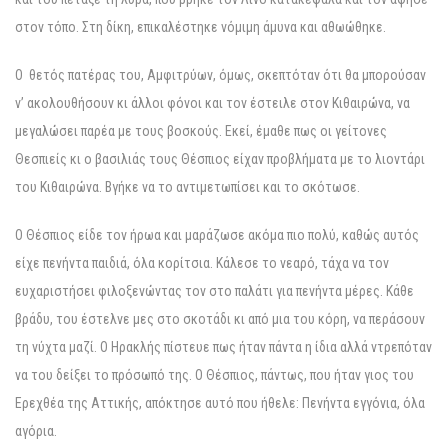
στον τόπο. Στη δίκη, επικαλέστηκε νόμιμη άμυνα και αθωώθηκε.
Ο θετός πατέρας του, Αμφιτρύων, όμως, σκεπτόταν ότι θα μπορούσαν
ν’ ακολουθήσουν κι άλλοι φόνοι και τον έστειλε στον Κιθαιρώνα, να
μεγαλώσει παρέα με τους βοσκούς. Εκεί, έμαθε πως οι γείτονες
Θεσπιείς κι ο βασιλιάς τους Θέσπιος είχαν προβλήματα με το λιοντάρι
του Κιθαιρώνα. Βγήκε να το αντιμετωπίσει και το σκότωσε.
Ο Θέσπιος είδε τον ήρωα και μαράζωσε ακόμα πιο πολύ, καθώς αυτός
είχε πενήντα παιδιά, όλα κορίτσια. Κάλεσε το νεαρό, τάχα να τον
ευχαριστήσει φιλοξενώντας τον στο παλάτι για πενήντα μέρες. Κάθε
βράδυ, του έστελνε μες στο σκοτάδι κι από μια του κόρη, να περάσουν
τη νύχτα μαζί. Ο Ηρακλής πίστευε πως ήταν πάντα η ίδια αλλά ντρεπόταν
να του δείξει το πρόσωπό της. Ο Θέσπιος, πάντως, που ήταν γιος του
Ερεχθέα της Αττικής, απόκτησε αυτό που ήθελε: Πενήντα εγγόνια, όλα
αγόρια.