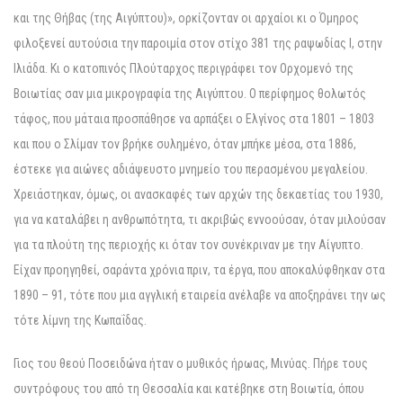
και της Θήβας (της Αιγύπτου)», ορκίζονταν οι αρχαίοι κι ο Όμηρος
φιλοξενεί αυτούσια την παροιμία στον στίχο 381 της ραψωδίας Ι, στην
Ιλιάδα. Κι ο κατοπινός Πλούταρχος περιγράφει τον Ορχομενό της
Βοιωτίας σαν μια μικρογραφία της Αιγύπτου. Ο περίφημος θολωτός
τάφος, που μάταια προσπάθησε να αρπάξει ο Ελγίνος στα 1801 – 1803
και που ο Σλίμαν τον βρήκε συλημένο, όταν μπήκε μέσα, στα 1886,
έστεκε για αιώνες αδιάψευστο μνημείο του περασμένου μεγαλείου.
Χρειάστηκαν, όμως, οι ανασκαφές των αρχών της δεκαετίας του 1930,
για να καταλάβει η ανθρωπότητα, τι ακριβώς εννοούσαν, όταν μιλούσαν
για τα πλούτη της περιοχής κι όταν τον συνέκριναν με την Αίγυπτο.
Είχαν προηγηθεί, σαράντα χρόνια πριν, τα έργα, που αποκαλύφθηκαν στα
1890 – 91, τότε που μια αγγλική εταιρεία ανέλαβε να αποξηράνει την ως
τότε λίμνη της Κωπαΐδας.
Γιος του θεού Ποσειδώνα ήταν ο μυθικός ήρωας, Μινύας. Πήρε τους
συντρόφους του από τη Θεσσαλία και κατέβηκε στη Βοιωτία, όπου