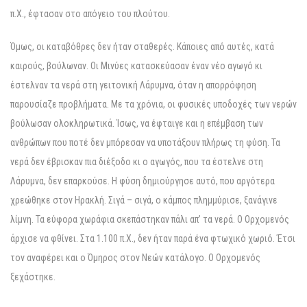
π.Χ., έφτασαν στο απόγειο του πλούτου.
Όμως, οι καταβόθρες δεν ήταν σταθερές. Κάποιες από αυτές, κατά
καιρούς, βούλωναν. Οι Μινύες κατασκεύασαν έναν νέο αγωγό κι
έστελναν τα νερά στη γειτονική Λάρυμνα, όταν η απορρόφηση
παρουσίαζε προβλήματα. Με τα χρόνια, οι φυσικές υποδοχές των νερών
βούλωσαν ολοκληρωτικά. Ίσως, να έφταιγε και η επέμβαση των
ανθρώπων που ποτέ δεν μπόρεσαν να υποτάξουν πλήρως τη φύση. Τα
νερά δεν έβρισκαν πια διέξοδο κι ο αγωγός, που τα έστελνε στη
Λάρυμνα, δεν επαρκούσε. Η φύση δημιούργησε αυτό, που αργότερα
χρεώθηκε στον Ηρακλή. Σιγά – σιγά, ο κάμπος πλημμύρισε, ξανάγινε
λίμνη. Τα εύφορα χωράφια σκεπάστηκαν πάλι απ’ τα νερά. Ο Ορχομενός
άρχισε να φθίνει. Στα 1.100 π.Χ., δεν ήταν παρά ένα φτωχικό χωριό. Έτσι
τον αναφέρει και ο Όμηρος στον Νεών κατάλογο. Ο Ορχομενός
ξεχάστηκε.