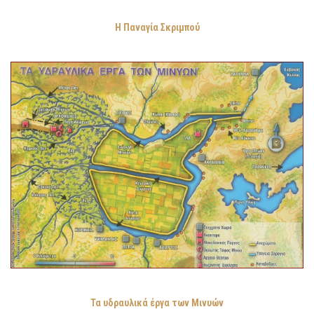
Η Παναγία Σκριμπού
Τα υδραυλικά έργα των Μινυών