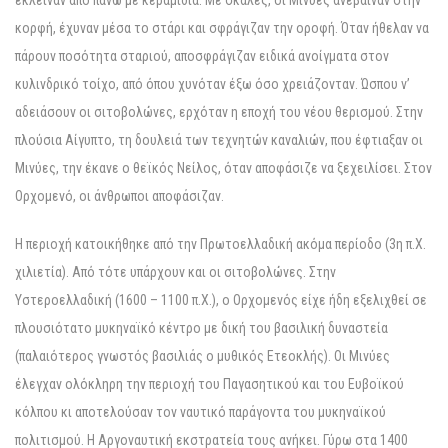
κορφή, έχυναν μέσα το στάρι και σφράγιζαν την οροφή. Όταν ήθελαν να
πάρουν ποσότητα σταριού, αποσφράγιζαν ειδικά ανοίγματα στον
κυλινδρικό τοίχο, από όπου χυνόταν έξω όσο χρειάζονταν. Ώσπου ν’
αδειάσουν οι σιτοβολώνες, ερχόταν η εποχή του νέου θερισμού. Στην
πλούσια Αίγυπτο, τη δουλειά των τεχνητών καναλιών, που έφτιαξαν οι
Μινύες, την έκανε ο θεϊκός Νείλος, όταν αποφάσιζε να ξεχειλίσει. Στον
Ορχομενό, οι άνθρωποι αποφάσιζαν.
Η περιοχή κατοικήθηκε από την Πρωτοελλαδική ακόμα περίοδο (3η π.Χ.
χιλιετία). Από τότε υπάρχουν και οι σιτοβολώνες. Στην
Υστεροελλαδική (1600 – 1100 π.Χ.), ο Ορχομενός είχε ήδη εξελιχθεί σε
πλουσιότατο μυκηναϊκό κέντρο με δική του βασιλική δυναστεία
(παλαιότερος γνωστός βασιλιάς ο μυθικός Ετεοκλής). Οι Μινύες
έλεγχαν ολόκληρη την περιοχή του Παγασητικού και του Ευβοϊκού
κόλπου κι αποτελούσαν τον ναυτικό παράγοντα του μυκηναϊκού
πολιτισμού. Η Αργοναυτική εκστρατεία τους ανήκει. Γύρω στα 1400