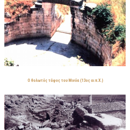
O
θολωτός τάφος του Μινύα (13ος αι π.Χ.)