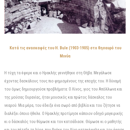
Κατά τις ανασκαφές του H. Bule (1903-1905) στο θησαυρό του
Μινύα
Η τύχη τα έφερε και ο Ηρακλής γεννήθηκε στη Θήβα. Μεγάλωσε
έχοντας δασκάλους τους πιο φημισμένους της εποχής του. Η δύναμή
του όμως δημιουργούσε προβλήματα: Ο Λίνος, γιος του Απόλλωνα και
της μούσας Ουρανίας, ήταν μουσικός και πρώτος δάσκαλος του
νεαρού. Μια μέρα, του έδειξε ένα σωρό από βιβλία και του ζήτησε να
διαλέξει όποιο ήθελε. Ο Ηρακλής προτίμησε κάποιον οδηγό μαγειρικής
κι ο δάσκαλός του θύμωσε και τον κατσάδιασε. Θύμωσε κι ο μαθητής
και του πέταξε τη λύρα, που βρήκε τον Λίνο κατακέφαλα και τον άφησε