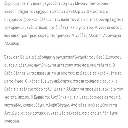
δημιούργησε την πρώτη εγκατάσταση των Μινύων, των οποίων η
έλευση απηχεί τον ερχομό των πρώτων Ελλήνων. Ο γιος του, ο
Ορχομενός (που κατ’ άλλους ήταν παιδί του Δία και της Ησιόνης) έχτισε
την ομώνυμη ένδοξη πόλη. Τον διαδέχτηκε ο γιος του, Μινύας κι αυτός,
που απέκτησε τρεις κόρες, τις τραγικές Μινυάδες Αλκίππη, Αρσινόη κι
Αλκαθόη.
Όταν στη Βοιωτία διαδόθηκε η οργιαστική λατρεία του θεού Διονύσου,
οι τρεις αδελφές αρνήθηκαν να μετέχουν στις άσεμνες τελετές. Ο
θεός θέλησε να τις πάρει με το μέρος του, πρώτα με το καλό κι έπειτα
με το άγριο. Οι κόρες έμειναν ακλόνητες στις πεποιθήσεις τους κι ο
θεός τις τρέλανε τόσο πολύ, ώστε η Αλκίππη να σκοτώσει τον ίδιο τον
γιο της, Ίππασο. Ο Ερμής τις λυπήθηκε και τις μεταμόρφωσε σε πουλιά:
νυχτερίδα, κουκουβάγια, γιδοβυζάχτρα. Από τότε, καθιερώθηκαν τα
Αγριώνια, οι οργιαστικές νυχτερινές τελετές, στις οποίες ήδη έγινε
αναφορά.