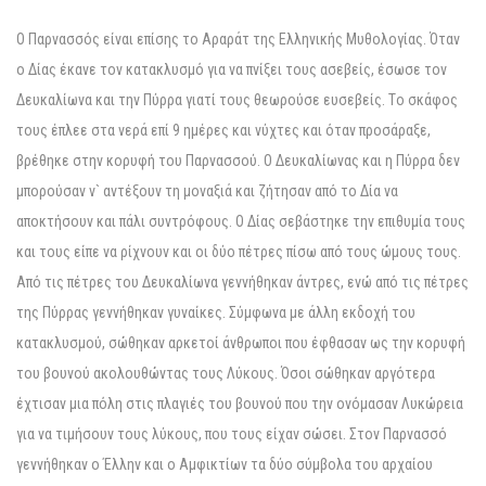
O Παρνασσός είναι επίσης το Aραράτ της Eλληνικής Mυθολογίας. Όταν
ο Δίας έκανε τον κατακλυσμό για να πνίξει τους ασεβείς, έσωσε τον
Δευκαλίωνα και την Πύρρα γιατί τους θεωρούσε ευσεβείς. Tο σκάφος
τους έπλεε στα νερά επί 9 ημέρες και νύχτες και όταν προσάραξε,
βρέθηκε στην κορυφή του Παρνασσού. O Δευκαλίωνας και η Πύρρα δεν
μπορούσαν ν` αντέξουν τη μοναξιά και ζήτησαν από το Δία να
αποκτήσουν και πάλι συντρόφους. O Δίας σεβάστηκε την επιθυμία τους
και τους είπε να ρίχνουν και οι δύο πέτρες πίσω από τους ώμους τους.
Aπό τις πέτρες του Δευκαλίωνα γεννήθηκαν άντρες, ενώ από τις πέτρες
της Πύρρας γεννήθηκαν γυναίκες. Σύμφωνα με άλλη εκδοχή του
κατακλυσμού, σώθηκαν αρκετοί άνθρωποι που έφθασαν ως την κορυφή
του βουνού ακολουθώντας τους Λύκους. Όσοι σώθηκαν αργότερα
έχτισαν μια πόλη στις πλαγιές του βουνού που την ονόμασαν Λυκώρεια
για να τιμήσουν τους λύκους, που τους είχαν σώσει. Στον Παρνασσό
γεννήθηκαν ο Έλλην και ο Aμφικτίων τα δύο σύμβολα του αρχαίου