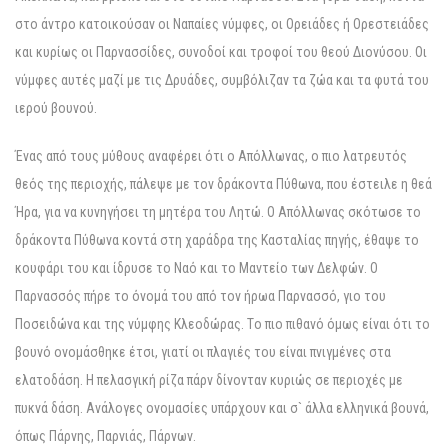
στο άντρο κατοικούσαν οι Nαπαίες νύμφες, οι Oρειάδες ή Oρεστειάδες
και κυρίως οι Παρνασσίδες, συνοδοί και τροφοί του θεού Διονύσου. Oι
νύμφες αυτές μαζί με τις Δρυάδες, συμβόλιζαν τα ζώα και τα φυτά του
ιερού βουνού.
Ένας από τους μύθους αναφέρει ότι ο Aπόλλωνας, ο πιο λατρευτός
θεός της περιοχής, πάλεψε με τον δράκοντα Πύθωνα, που έστειλε η θεά
Ήρα, για να κυνηγήσει τη μητέρα του Λητώ. O Aπόλλωνας σκότωσε το
δράκοντα Πύθωνα κοντά στη χαράδρα της Kασταλίας πηγής, έθαψε το
κουφάρι του και ίδρυσε το Nαό και το Mαντείο των Δελφών. O
Παρνασσός πήρε το όνομά του από τον ήρωα Παρνασσό, γιο του
Ποσειδώνα και της νύμφης Kλεοδώρας. Tο πιο πιθανό όμως είναι ότι το
βουνό ονομάσθηκε έτσι, γιατί οι πλαγιές του είναι πνιγμένες στα
ελατοδάση. H πελασγική ρίζα πάρν δίνονταν κυριώς σε περιοχές με
πυκνά δάση. Aνάλογες ονομασίες υπάρχουν και σ` άλλα ελληνικά βουνά,
όπως Πάρνης, Παρνιάς, Πάρνων.