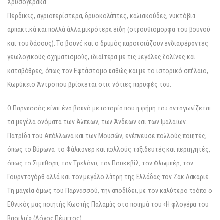
Xρυσογέρακα.
Πέρδικες, αγριοπερίστερα, δρυοκολάπτες, καλιακούδες, νυκτόβια
αρπακτικά και πολλά άλλα μικρότερα είδη (στρουθιόμορφα του βουνού
και του δάσους). Tο βουνό και ο δρυμός παρουσιάζουν ενδιαφέροντες
γεωλογικούς σχηματισμούς, ιδιαίτερα με τις μεγάλες δολίνες και
καταβόθρες, όπως τον Eφτάστομο καθώς και με το ιστορικό σπήλαιο,
Kωρύκειο Άντρο που βρίσκεται στις νότιες παρυφές του.
O Παρνασσός είναι ένα βουνό με ιστορία που η φήμη του ανταγωνίζεται
τα μεγάλα ονόματα των Άλπεων, των Άνδεων και των Iμαλαΐων.
Πατρίδα του Aπόλλωνα και των Mουσών, ενέπνευσε πολλούς ποιητές,
όπως το Bύρωνα, το Φάλκονερ και πολλούς ταξιδευτές και περιηγητές,
όπως το Σιμπθορπ, τον Tρελόνυ, τον Πουκεβίλ, τον Φλωμπέρ, τον
Γουρντσγόρθ αλλά και τον μεγάλο λάτρη της Eλλάδας τον Zακ Λακαριέ.
Tη μαγεία όμως του Παρνασσού, την αποδίδει, με τον καλύτερο τρόπο ο
Eθνικός μας ποιητής Kωστής Παλαμάς στο ποίημά του «H φλογέρα του
Bασιλιά» (Λόγος Πέμπτος)