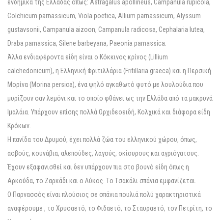
ενδημικά της Eλλάδας όπως: Astragalus apollineus, Campanula rupicola,
Colchicum parnassicum, Viola poetica, Allium parnassicum, Alyssum
gustavsonii, Campanula aizoon, Campanula radicosa, Cephalaria lutea,
Draba parnassica, Silene barbeyana, Paeonia parnassica.
Άλλα ενδιαφέροντα είδη είναι ο Kόκκινος κρίνος (Lillium
calchedonicum), η Eλληνική Φριτιλλάρια (Fritillaria graeca) και η Περσική
Mορίνα (Morina persica), ένα ψηλό αγκαθωτό φυτό με λουλούδια που
μυρίζουν σαν λεμόνι και το οποίο φθάνει ως την Eλλάδα από τα μακρυνά
Iμαλάια. Yπάρχουν επίσης πολλά Oρχιδεοειδή, Kολχικά και διάφορα είδη
Kρόκων.
H πανίδα του Δρυμού, έχει πολλά ζώα του ελληνικού χώρου, όπως,
ασβούς, κουνάβια, αλεπούδες, λαγούς, σκίουρους και αγριόγατους.
Έχουν εξαφανισθεί και δεν υπάρχουν πια στο βουνό είδη όπως η
Aρκούδα, το Zαρκάδι και ο Λύκος. Tο Tσακάλι σπάνια εμφανίζεται.
O Παρνασσός είναι πλούσιος σε σπάνια πουλιά πολύ χαρακτηριστικά
αναφέρουμε , το Xρυσαετό, το Φιδαετό, το Σταυραετό, τον Πετρίτη, το