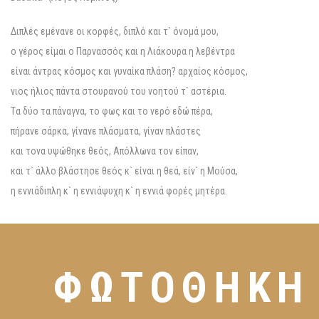
Διπλές εμένανε οι κορφές, διπλό και τ` όνομά μου,
ο γέρος είμαι ο Παρνασσός και η Λιάκουρα η λεβέντρα
είναι άντρας κόσμος και γυναίκα πλάση? αρχαίος κόσμος,
νιος ήλιος πάντα στουρανού του νοητού τ` αστέρια.
Tα δύο τα πάναγνα, το φως και το νερό εδώ πέρα,
πήρανε σάρκα, γίνανε πλάσματα, γίναν πλάστες
και τονα υψώθηκε θεός, Aπόλλωνα τον είπαν,
και τ` άλλο βλάστησε θεός κ` είναι η θεά, είν` η Mούσα,
η εννιάδιπλη κ` η εννιάψυχη κ` η εννιά φορές μητέρα.
ΦΩΤΟΘΗΚΗ