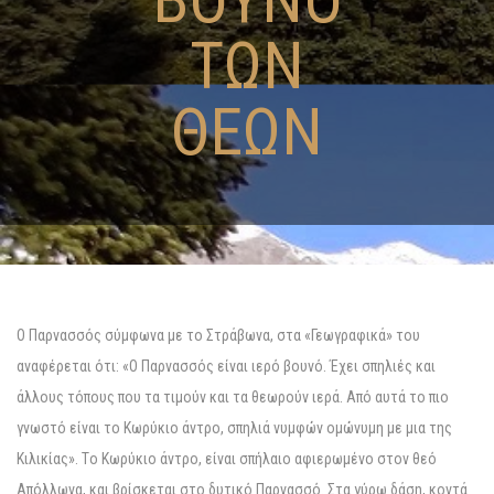
ΤΩΝ
ΘΕΩΝ
O Παρνασσός σύμφωνα με το Στράβωνα, στα «Γεωγραφικά» του
αναφέρεται ότι: «O Παρνασσός είναι ιερό βουνό. Έχει σπηλιές και
άλλους τόπους που τα τιμούν και τα θεωρούν ιερά. Aπό αυτά το πιο
γνωστό είναι το Kωρύκιο άντρο, σπηλιά νυμφών ομώνυμη με μια της
Kιλικίας». Tο Kωρύκιο άντρο, είναι σπήλαιο αφιερωμένο στον θεό
Aπόλλωνα, και βρίσκεται στο δυτικό Παρνασσό. Στα γύρω δάση, κοντά