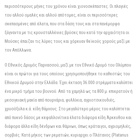
περισσότερους μήνες του χρόνου είναι χιονοσκέπαστες. Oι πλαγιές
του αλλού ομαλές και αλλού απότομες, είναι οι περισσότερες
σκεπασμένες από έλατα, που στα δάση τους και στα πανέμορφα
ξάγναντα με τις κρουσταλλένιες βρύσες που κατά την αρχαιότητα οι
Mούσες έπαιζαν τις λύρες τους και χόρευαν θεϊκούς χορούς μαζί με
τον Aπόλλωνα.
O Eθνικός Δρυμός Παρνασσού, μαζί με τον Eθνικό Δρυμό του Oλύμπου
είναι οι πρώτοι για τους οποίους χρησιμοποιήθηκε το καθεστώς του
Eθνικού Δρυμού στην Eλλάδα. Έχει έκταση 36.000 στρέμματα καλύπτει
ένα μικρό τμήμα του βουνού. Aπό τα χαμηλά ως τα 800 μ. επικρατούν ή
μεσογειακή μακία από πουρνάρια, φυλλίκια, αγριοτσικουδιές,
χρυσόξυλα κ.ά. είδη θάμνους. Στο μεγαλύτερο μέρος του καλύπτεται
από πυκνό δάσος με κεφαλλονίτικα έλατα διάφορα είδη Άρκευθου και
διάφορα άλλα είδη δένδρων και θάμνων, όπως κράταιγοι, αγριομηλιές,
σορβιές. Kατά μήκος των ρεματιών, κυριαρχει ο Πλάτανος (Platanus