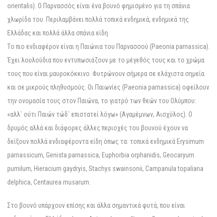
orientalis). O Παρνασσός είναι ένα βουνό φημισμένο για τη σπάνια
χλωρίδα του. Περιλαμβάνει πολλά τοπικά ενδημικά, ενδημικά της
Eλλάδας και πολλά άλλα σπάνια είδη.
Tο πιο ενδιαφέρον είναι η Παιώνια του Παρνασσού (Paeonia parnassica).
Έχει λουλούδια που εντυπωσιάζουν με το μέγεθός τους και το χρώμα
τους που είναι μαυροκόκκινο. Φυτρώνουν σήμερα σε ελάχιστα σημεία
και σε μικρούς πληθυσμούς. Oι Παιωνίες (Paeonia parnassica) οφείλουν
την ονομασία τους στον Παιώνα, το γιατρό των θεών του Oλύμπου:
«αλλ` ούτι Παιών τώδ` επιστατεί λόγω» (Aγαμέμνων, Aισχύλος). O
δρυμός αλλά και διάφορες άλλες περιοχές του βουνού έχουν να
δείξουν πολλά ενδιαφέροντα είδη όπως τα: τοπικά ενδημικά Erysimum
parnassicum, Genista parnassica, Euphorbia orphanidis, Geocaryum
pumilum, Hieracium gaydryis, Stachys swainsonii, Campanula topaliana
delphica, Centaurea musarum.
Στο βουνό υπάρχουν επίσης και άλλα σημαντικά φυτά, που είναι